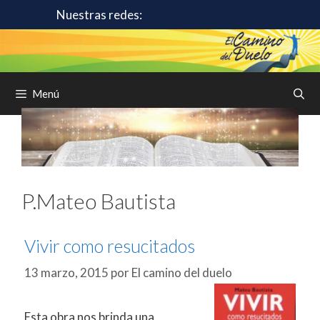
Saltar
Nuestras redes:
al
contenido
Menú
P.Mateo Bautista
Vivir como resucitados
13 marzo, 2015
por
El camino del duelo
Esta obra nos brinda una