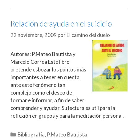
Relación de ayuda en el suicidio
22 noviembre, 2009
por
El camino del duelo
Autores: P.Mateo Bautista y
Marcelo Correa Este libro
pretende esbozar los puntos más
importantes a tener en cuenta
ante este fenómeno tan
complejo como el deseo de
formar e informar, a fin de saber
comprender y ayudar. Su lectura es útil para la
reflexión en grupos y para la meditación personal.
Categorías
Bibliografía
,
P.Mateo Bautista