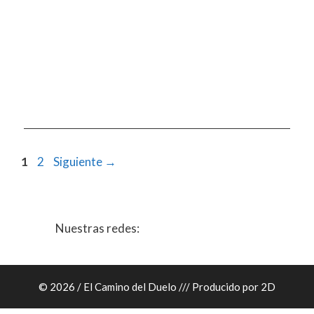
Página
Página
1
2
Siguiente
→
Nuestras redes:
© 2026 / El Camino del Duelo /// Producido por
2D