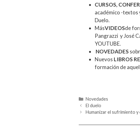
CURSOS, CONFER
académico -textos y 
Duelo.
Más
VIDEOS
de for
Pangrazzi y José Ca
YOUTUBE.
NOVEDADES
sobr
Nuevos
LIBROS 
formación de aquel
Categorías
Novedades
El duelo
Humanizar el sufrimiento y 